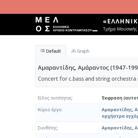
Παράκαμψη προς το κυρίως περιεχόμενο
«ΕΛΛΗΝΙ
Τμήμα Μουσικής 
Default
Graph
Αμαραντίδης, Αμάραντος (1947-199
Concert for c.bass and string orchestra 
Είδος οντότητας
Έκφραση (αυτοτ
Κύριο έργο
Αμαραντίδης, Α
ορχήστρα εγχό
Συνθέτης
Αμαραντίδης, Α