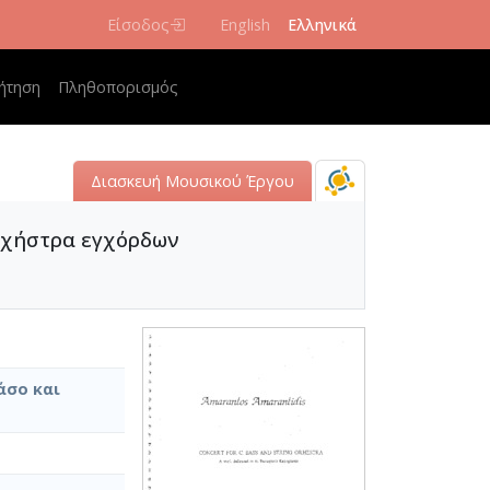
Είσοδος
English
Ελληνικά
navigation
ήτηση
Πληθοπορισμός
Διασκευή Μουσικού Έργου
ορχήστρα εγχόρδων
άσο και