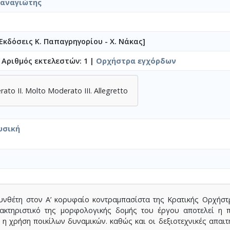
Παναγιώτης
Εκδόσεις Κ. Παπαγρηγορίου - Χ. Νάκας]
 Αριθμός εκτελεστών: 1 |
Ορχήστρα εγχόρδων
rato II. Molto Moderato III. Allegretto
υσική
υνθέτη στον A’ κορυφαίο κοντραμπασίστα της Κρατικής Ορχήσ
ρακτηριστικό της μορφολογικής δομής του έργου αποτελεί η π
, η χρήση ποικίλων δυναμικών. καθώς και οι δεξιοτεχνικές απαιτ