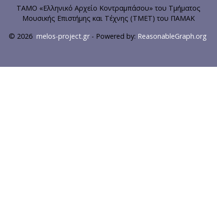
ΤΑΜΟ «Ελληνικό Αρχείο Κοντραμπάσου» του Τμήματος
Μουσικής Επιστήμης και Τέχνης (ΤΜΕΤ) του ΠΑΜΑΚ
© 2026
melos-project.gr
- Powered by:
ReasonableGraph.org