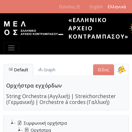
Παράκαμψη προς το κυρίως περιεχόμενο
Είσοδος
English
Ελληνικά
«ΕΛΛΗΝΙΚΌ
ΑΡΧΕΊΟ
ΚΟΝΤΡΑΜΠΆΣΟΥ»
Default
Graph
Είδος
Ορχήστρα εγχόρδων
String Orchestra (Αγγλική)
|
Streichorchester
(Γερμανική)
|
Orchestre à cordes (Γαλλική)
Συμφωνική ορχήστρα
Ορχήστρα