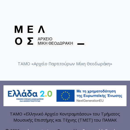
ΤΑΜΟ «Αρχείο Παρτιτούρων Μίκη Θεοδωράκη»
ΤΑΜΟ «Ελληνικό Αρχείο Κοντραμπάσου» του Τμήματος
Μουσικής Επιστήμης και Τέχνης (ΤΜΕΤ) του ΠΑΜΑΚ