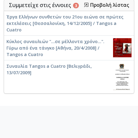
Συμμετείχε στις έννοιες
Προβολή λίστας
3
Δευτέρες στο Μέγαρο. 'Εργα Ελλήνων
συνθετών σε Α' εκτέλεση [Θεσσαλονίκη,
Έργα Ελλήνων συνθετών του 21ου αιώνα σε πρώτες
04/05/2009] / Tangos a Cuatro
εκτελέσεις [Θεσσαλονίκη, 14/12/2005] / Tangos a
Cuatro
Κύκλος συναυλιών "...σε μέλλοντα χρόνο...".
Γύρω από ένα τάνγκο [Αθήνα, 20/4/2008] /
Tangos a Cuatro
Συναυλία Tangos a Cuatro [Βελιγράδι,
13/07/2009]