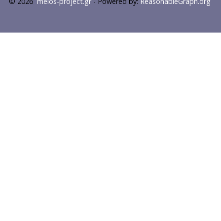
© 2026
melos-project.gr
- Powered by:
ReasonableGraph.org