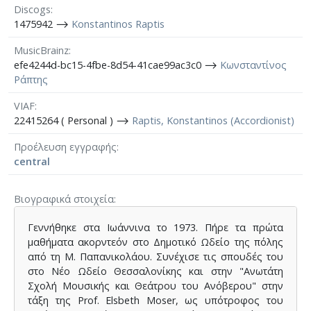
Discogs
1475942 ⟶
Konstantinos Raptis
MusicBrainz
efe4244d-bc15-4fbe-8d54-41cae99ac3c0 ⟶
Κωνσταντίνος
Ράπτης
VIAF
22415264 ( Personal ) ⟶
Raptis, Konstantinos (Accordionist)
Προέλευση εγγραφής
central
Βιογραφικά στοιχεία
Γεννήθηκε στα Ιωάννινα το 1973. Πήρε τα πρώτα
μαθήματα ακορντεόν στο Δημοτικό Ωδείο της πόλης
από τη Μ. Παπανικολάου. Συνέχισε τις σπουδές του
στο Νέο Ωδείο Θεσσαλονίκης και στην "Ανωτάτη
Σχολή Μουσικής και Θεάτρου του Ανόβερου" στην
τάξη της Prof. Elsbeth Moser, ως υπότροφος του