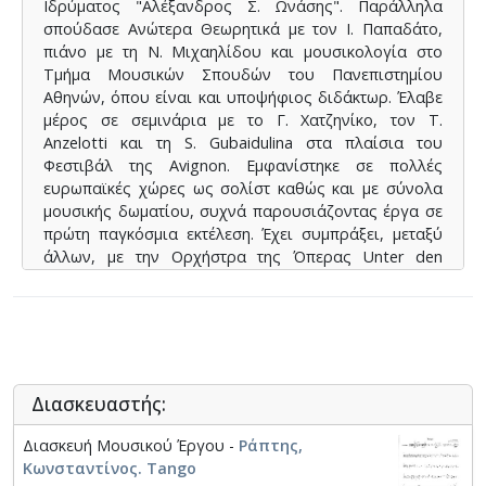
Ιδρύματος "Αλέξανδρος Σ. Ωνάσης". Παράλληλα
σπούδασε Ανώτερα Θεωρητικά με τον Ι. Παπαδάτο,
πιάνο με τη Ν. Μιχαηλίδου και μουσικολογία στο
Τμήμα Μουσικών Σπουδών του Πανεπιστημίου
Αθηνών, όπου είναι και υποψήφιος διδάκτωρ. Έλαβε
μέρος σε σεμινάρια με το Γ. Χατζηνίκο, τον T.
Anzelotti και τη S. Gubaidulina στα πλαίσια του
Φεστιβάλ της Avignon. Εμφανίστηκε σε πολλές
ευρωπαϊκές χώρες ως σολίστ καθώς και με σύνολα
μουσικής δωματίου, συχνά παρουσιάζοντας έργα σε
πρώτη παγκόσμια εκτέλεση. Έχει συμπράξει, μεταξύ
άλλων, με την Ορχήστρα της Όπερας Unter den
Linden του Βερολίνου, τις Ορχήστρες της
Ραδιοφωνίας του Ανόβερου και του Αμβούργου, την
"Academia Santa Cecilia", τη Γερμανική Ορχήστρα
Νέων, την Καμεράτα και τους "Σολίστ της Πάτρας".
Συνεργάζεται τακτικά με την Angela Spohr (σοπράνο)
και το Δημήτρη Κούντουρα (φλάουτο με ράμφος),
Διασκευαστής:
καθώς και με συνθέτες όπως οι Ε. Καραΐνδρου, Θ.
Αντωνίου, Γ. Κυριακάκης, J. Müller-Wielan. Έχει
Διασκευή Μουσικού Έργου -
Ράπτης,
ηχογραφήσει για την ECM (Ελένη Καραΐνδρου, Το
Κωνσταντίνος. Tango
λιβάδι που δακρύζει) και για την Άρκυς (Γιώργος