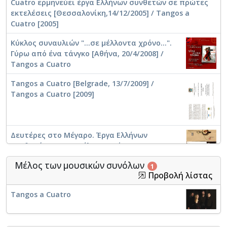
Cuatro ερμηνεύει έργα Ελλήνων συνθετών σε πρώτες
εκτελέσεις [Θεσσαλονίκη,14/12/2005] / Tangos a
Cuatro [2005]
Κύκλος συναυλιών "...σε μέλλοντα χρόνο...".
Γύρω από ένα τάνγκο [Αθήνα, 20/4/2008] /
Tangos a Cuatro
Tangos a Cuatro [Belgrade, 13/7/2009] /
Tangos a Cuatro [2009]
Δευτέρες στο Μέγαρο. Έργα Ελλήνων
συνθετών σε Α' εκτέλεση από τους Tangos a
Cuatro [04.05.2009] / Tangos a Cuatro [2009]
Μέλος των μουσικών συνόλων
1
Προβολή λίστας
Συναυλία Tangos a Cuatro [Βελιγράδι,
Tangos a Cuatro
13/07/2009]