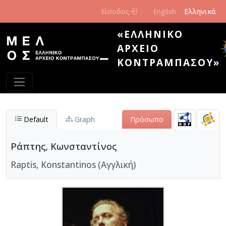
Παράκαμψη προς το κυρίως περιεχόμενο
Είσοδος
English
Ελληνικά
«ΕΛΛΗΝΙΚΌ
ΑΡΧΕΊΟ
ΚΟΝΤΡΑΜΠΆΣΟΥ»
Default
Graph
Πρόσωπο
Ράπτης, Κωνσταντίνος
Raptis, Konstantinos (Αγγλική)