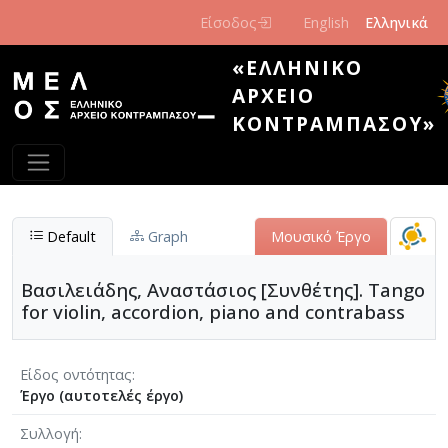
Παράκαμψη προς το κυρίως περιεχόμενο
Είσοδος
English
Ελληνικά
«ΕΛΛΗΝΙΚΌ
ΑΡΧΕΊΟ
ΚΟΝΤΡΑΜΠΆΣΟΥ»
Default
Graph
Μουσικό Έργο
Βασιλειάδης, Αναστάσιος [Συνθέτης]. Tango
for violin, accordion, piano and contrabass
Είδος οντότητας
Έργο (αυτοτελές έργο)
Συλλογή