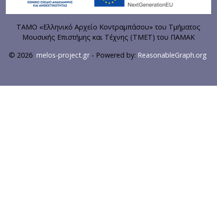
ΤΑΜΟ «Ελληνικό Αρχείο Κοντραμπάσου» του Τμήματος
Μουσικής Επιστήμης και Τέχνης (ΤΜΕΤ) του ΠΑΜΑΚ
© 2026
melos-project.gr
- Powered by:
ReasonableGraph.org