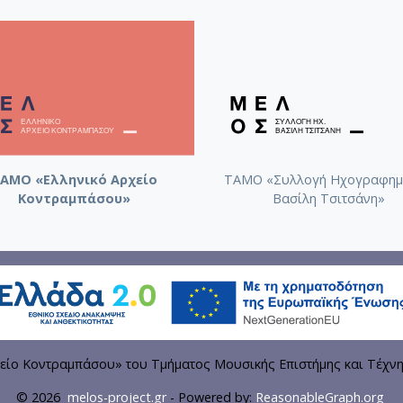
ΑΜΟ «Ελληνικό Αρχείο
ΤΑΜΟ «Συλλογή Ηχογραφημ
Κοντραμπάσου»
Βασίλη Τσιτσάνη»
είο Κοντραμπάσου» του Τμήματος Μουσικής Επιστήμης και Τέχν
© 2026
melos-project.gr
- Powered by:
ReasonableGraph.org