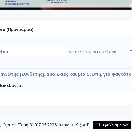
ιο (Πρόγραμμα)
τίου
Δευτερεύουσα συλλογή
αγιώτης [Συνθέτης]. Δύο Σκιές και μια Σιωπή, για φαγκότ
Μακεδονίας
"Χρυσή Τομή 3" [07.06.2026, Ιωάννινα] (pdf)
Ξεφύλλισμα pdf