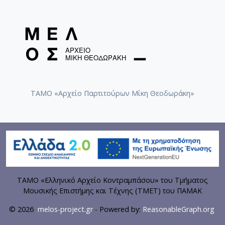
ΤΑΜΟ «Αρχείο Παρτιτούρων Μίκη Θεοδωράκη»
ΤΑΜΟ «Ελληνικό Αρχείο Κοντραμπάσου» του Τμήματος
Μουσικής Επιστήμης και Τέχνης (ΤΜΕΤ) του ΠΑΜΑΚ
© 2026
melos-project.gr
- Powered by:
ReasonableGraph.org