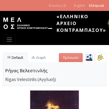
Παράκαμψη προς το κυρίως περιεχόμενο
Είσοδος
English
Ελληνικά
«ΕΛΛΗΝΙΚΌ
ΑΡΧΕΊΟ
ΚΟΝΤΡΑΜΠΆΣΟΥ»
Default
Graph
Πρόσωπο
Ρήγας Βελεστινλής
Rigas Velestinlis (Αγγλική)