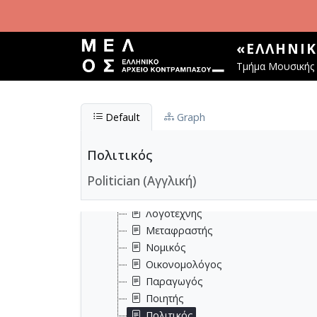
Παράκαμψη προς το κυρίως περιεχόμενο
Αρχιτέκτονας
Βιβλιοθηκονόμος
Δάσκαλος
«ΕΛΛΗΝΙ
Δημοσιογράφος
Τμήμα Μουσικής 
Δικηγόρος
Διπλωμάτης
Εκδότης
Default
Graph
Εκπαιδευτικός
Ζωγράφος
Πολιτικός
Ηθοποιός
Politician (Αγγλική)
Ιατρός
Κριτικός
Λογοτέχνης
Μεταφραστής
Νομικός
Οικονομολόγος
Παραγωγός
Ποιητής
Πολιτικός