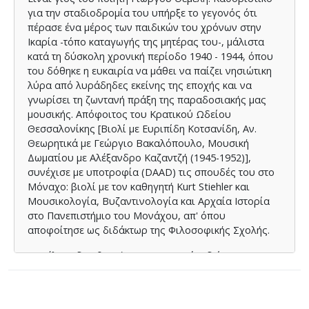
για την σταδιοδρομία του υπήρξε το γεγονός ότι
πέρασε ένα μέρος των παιδικών του χρόνων στην
Ικαρία -τόπο καταγωγής της μητέρας του-, μάλιστα
κατά τη δύσκολη χρονική περίοδο 1940 - 1944, όπου
του δόθηκε η ευκαιρία να μάθει να παίζει νησιώτικη
λύρα από λυράδηδες εκείνης της εποχής και να
γνωρίσει τη ζωντανή πράξη της παραδοσιακής μας
μουσικής. Απόφοιτος του Κρατικού Ωδείου
Θεσσαλονίκης [Βιολί με Ευριπίδη Κοτσανίδη, Αν.
Θεωρητικά με Γεώργιο Βακαλόπουλο, Μουσική
Δωματίου με Αλέξανδρο Καζαντζή (1945-1952)],
συνέχισε με υποτροφία (DAAD) τις σπουδές του στο
Μόναχο: βιολί με τον καθηγητή Kurt Stiehler και
Μουσικολογία, Βυζαντινολογία και Αρχαία Ιστορία
στο Πανεπιστήμιο του Μονάχου, απ' όπου
αποφοίτησε ως διδάκτωρ της Φιλοσοφικής Σχολής.
Διετέλεσε διευθυντής του Κρατικού Ωδείου
Θεσσαλονίκης (1971-1985), και από το 1985
καθηγητής Μουσικολογίας στο Τμήμα Μουσικών
Σπουδών του Αριστοτελείου Πανεπιστημίου