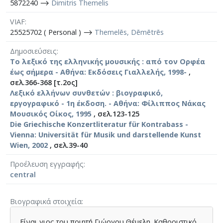
5872240 ⟶
Dimitris Themelis
VIAF
25525702 ( Personal ) ⟶
Themelēs, Dēmētrēs
Δημοσιεύσεις
Το λεξικό της ελληνικής μουσικής : από τον Ορφέα
έως σήμερα - Αθήνα: Εκδόσεις Γιαλλελής, 1998-
,
σελ.366-368 [τ.2ος]
Λεξικό ελλήνων συνθετών : βιογραφικό,
εργογραφικό - 1η έκδοση. - Αθήνα: Φίλιππος Νάκας
Μουσικός Οίκος, 1995
, σελ.123-125
Die Griechische Konzertliteratur für Kontrabass -
Vienna: Universität für Musik und darstellende Kunst
Wien, 2002
, σελ.39-40
Προέλευση εγγραφής
central
Βιογραφικά στοιχεία
Είναι γιος του ποιητή Γιώργου Θέμελη. Καθοριστικό