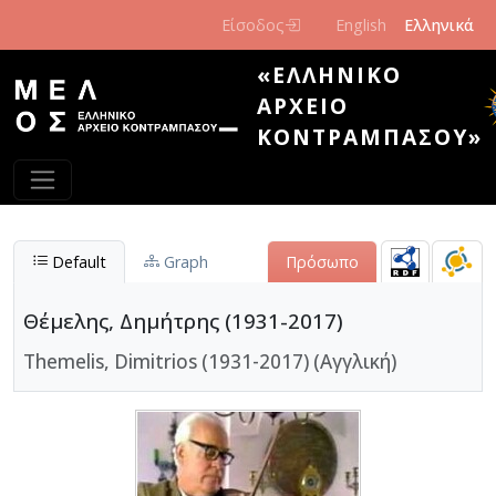
Παράκαμψη προς το κυρίως περιεχόμενο
Είσοδος
English
Ελληνικά
«ΕΛΛΗΝΙΚΌ
ΑΡΧΕΊΟ
ΚΟΝΤΡΑΜΠΆΣΟΥ»
Default
Graph
Πρόσωπο
Θέμελης, Δημήτρης (1931-2017)
Themelis, Dimitrios (1931-2017) (Αγγλική)