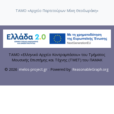
ΤΑΜΟ «Αρχείο Παρτιτούρων Μίκη Θεοδωράκη»
ΤΑΜΟ «Ελληνικό Αρχείο Κοντραμπάσου» του Τμήματος
Μουσικής Επιστήμης και Τέχνης (ΤΜΕΤ) του ΠΑΜΑΚ
© 2026
melos-project.gr
- Powered by:
ReasonableGraph.org