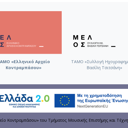
ΑΜΟ «Ελληνικό Αρχείο
ΤΑΜΟ «Συλλογή Ηχογραφημ
Κοντραμπάσου»
Βασίλη Τσιτσάνη»
είο Κοντραμπάσου» του Τμήματος Μουσικής Επιστήμης και Τέχν