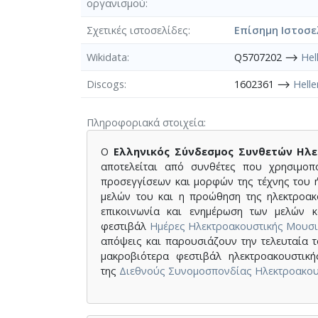
οργανισμού
Σχετικές ιστοσελίδες
Επίσημη Ιστοσε
Wikidata
Q5707202 ⟶
Hel
Discogs
1602361 ⟶
Helle
Πληροφοριακά στοιχεία
O
Ελληνικός Σύνδεσμος Συνθετών Ηλε
αποτελείται από συνθέτες που χρησιμοπ
προσεγγίσεων και μορφών της τέχνης του 
μελών του και η προώθηση της ηλεκτροακ
επικοινωνία και ενημέρωση των μελών κ
φεστιβάλ
Ημέρες Ηλεκτροακουστικής Μουσι
απόψεις και παρουσιάζουν την τελευταία τ
μακροβιότερα φεστιβάλ ηλεκτροακουστικ
της
Διεθνούς Συνομοσπονδίας Ηλεκτροακου