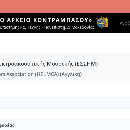
ΚΌ ΑΡΧΕΊΟ ΚΟΝΤΡΑΜΠΆΣΟΥ»
Main 
Αναζ
Επιστήμης και Τέχνης - Πανεπιστήμιο Μακεδονίας
λεκτροακουστικής Μουσικής (ΕΣΣΗΜ)
rs Association (HELMCA) (Αγγλική)
φορέας