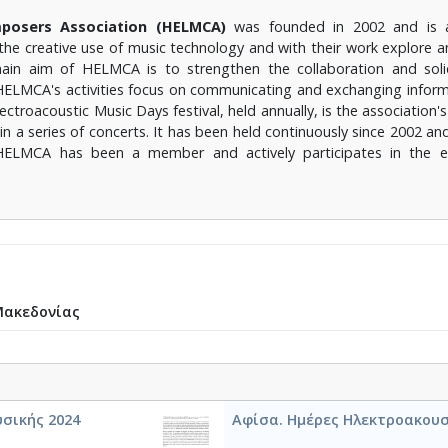
mposers Association (HELMCA)
was founded in 2002 and is a 
he creative use of music technology and with their work explore a
main aim of HELMCA is to strengthen the collaboration and so
ELMCA's activities focus on communicating and exchanging informat
ectroacoustic Music Days festival, held annually, is the associati
n a series of concerts. It has been held continuously since 2002 an
06, HELMCA has been a member and actively participates in the
Μακεδονίας
σικής 2024
Αφίσα. Ημέρες Ηλεκτροακουσ