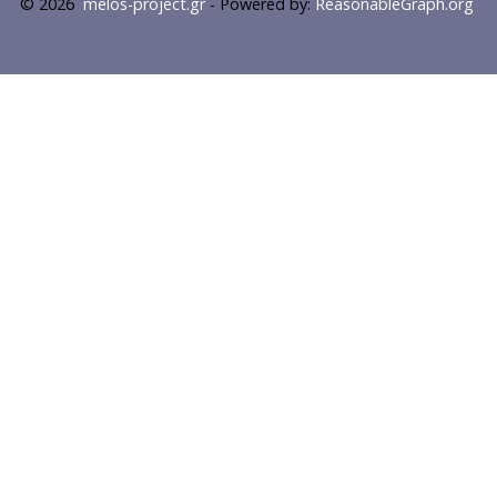
© 2026
melos-project.gr
- Powered by:
ReasonableGraph.org