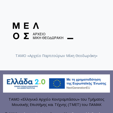
ΤΑΜΟ «Αρχείο Παρτιτούρων Μίκη Θεοδωράκη»
ΤΑΜΟ «Ελληνικό Αρχείο Κοντραμπάσου» του Τμήματος
Μουσικής Επιστήμης και Τέχνης (ΤΜΕΤ) του ΠΑΜΑΚ