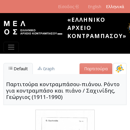
Παράκαμψη προς το κυρίως περιεχόμενο
Είσοδος
English
Ελληνικά
«ΕΛΛΗΝΙΚΌ
ΑΡΧΕΊΟ
ΚΟΝΤΡΑΜΠΆΣΟΥ»
Default
Graph
Παρτιτούρα
Παρτιτούρα κοντραμπάσου-πιάνου. Ρόντο
για κοντραμπάσο και πιάνο / Σαχινίδης,
Γεώργιος (1911-1990)