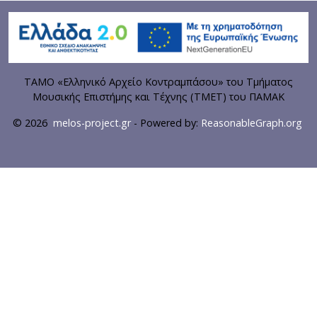
ΤΑΜΟ «Ελληνικό Αρχείο Κοντραμπάσου» του Τμήματος
Μουσικής Επιστήμης και Τέχνης (ΤΜΕΤ) του ΠΑΜΑΚ
© 2026
melos-project.gr
- Powered by:
ReasonableGraph.org