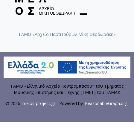
ΤΑΜΟ «Αρχείο Παρτιτούρων Μίκη Θεοδωράκη»
ΤΑΜΟ «Ελληνικό Αρχείο Κοντραμπάσου» του Τμήματος
Μουσικής Επιστήμης και Τέχνης (ΤΜΕΤ) του ΠΑΜΑΚ
© 2026
melos-project.gr
- Powered by:
ReasonableGraph.org