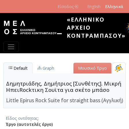
Παράκαμψη προς το κυρίως περιεχόμενο
Είσοδος
English
Ελληνικά
«ΕΛΛΗΝΙΚΌ
ΑΡΧΕΊΟ
ΚΟΝΤΡΑΜΠΆΣΟΥ»
Default
Graph
Μουσικό Έργο
Δημητριάδης, Δημήτριος [Συνθέτης]. Μικρή
ΗπειRockτικη Σουϊτα για σκέτο μπάσο
Little Epirus Rock Suite for straight bass (Αγγλική)
Είδος οντότητας
Έργο (αυτοτελές έργο)