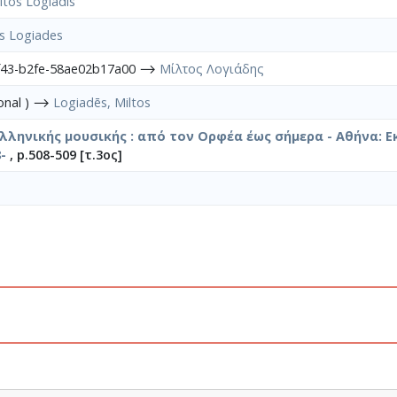
ltos Logiadis
os Logiades
f43-b2fe-58ae02b17a00 ⟶
Μίλτος Λογιάδης
sonal ) ⟶
Logiadēs, Miltos
ελληνικής μουσικής : από τον Ορφέα έως σήμερα - Αθήνα: Ε
-
, p.508-509 [τ.3ος]