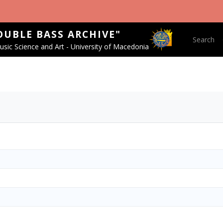
OUBLE BASS ARCHIVE"
Main nav
Search
sic Science and Art - University of Macedonia