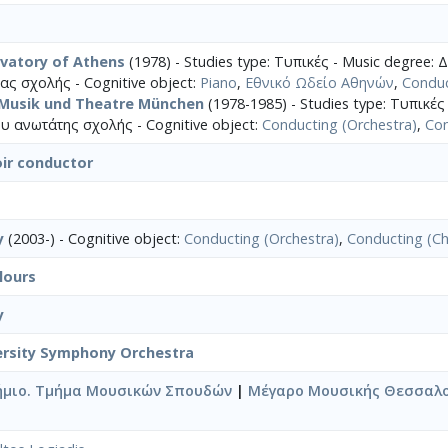
vatory of Athens
(1978) - Studies type: Τυπικές - Music degree:
ς σχολής - Cognitive object:
Piano
,
Εθνικό Ωδείο Αθηνών
,
Conduc
 Musik und Theatre München
(1978-1985) - Studies type: Τυπικές
 ανωτάτης σχολής - Cognitive object:
Conducting (Orchestra)
,
Con
ir conductor
y
(2003-) - Cognitive object:
Conducting (Orchestra)
,
Conducting (Ch
lours
y
ersity Symphony Orchestra
ήμιο. Τμήμα Μουσικών Σπουδών
|
Μέγαρο Μουσικής Θεσσαλο