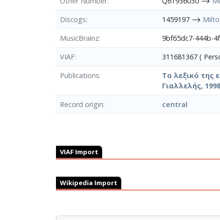
Other Number
Q61936030 ⟶
Mi
Discogs
1459197 ⟶
Milt
MusicBrainz
9bf65dc7-444b-4
VIAF
311681367 ( Per
Publications
Το λεξικό της 
Γιαλλελής, 1998
Record origin
central
VIAF Import
Wikipedia Import