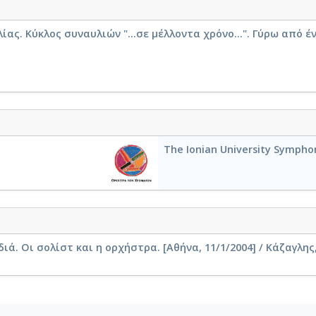
ς. Κύκλος συναυλιών "...σε μέλλοντα χρόνο...". Γύρω από ένα
The Ionian University Sympho
ιά. Οι σολίστ και η ορχήστρα. [Αθήνα, 11/1/2004] / Κάζαγλη