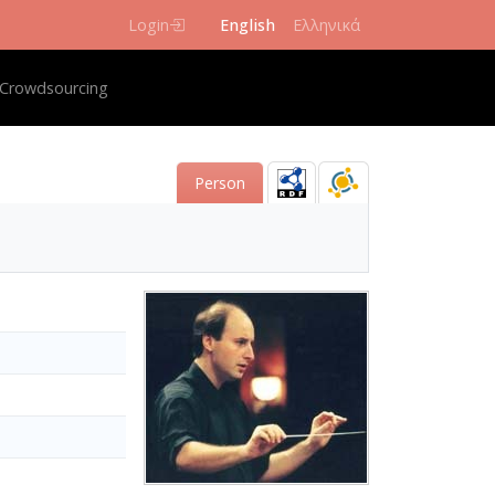
Login
English
Ελληνικά
igation
Crowdsourcing
Person