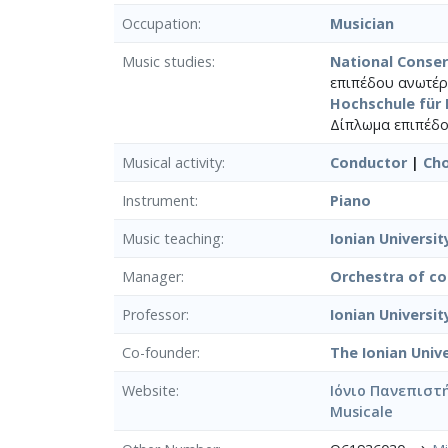
Occupation
Musician
Music studies
National Conser
επιπέδου ανωτέρα
Hochschule für
Δίπλωμα επιπέδου
Musical activity
Conductor
|
Cho
Instrument
Piano
Music teaching
Ionian Universit
Manager
Orchestra of co
Professor
Ionian Universit
Co-founder
The Ionian Univ
Website
Ιόνιο Πανεπιστ
Musicale