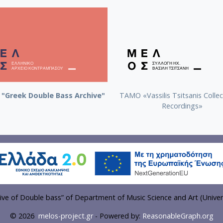
"Greek Double Bass Archive"
TAMO «Vassilis Tsitsanis Collec
Recordings»
ve of Double bass” of Department of Music Science and Art (Univer
© 2026
melos-project.gr
- Powered by:
ReasonableGraph.org