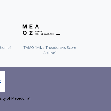
tion of
TAMO “Mikis Theodorakis Score
Archive”
sity of Macedonia)