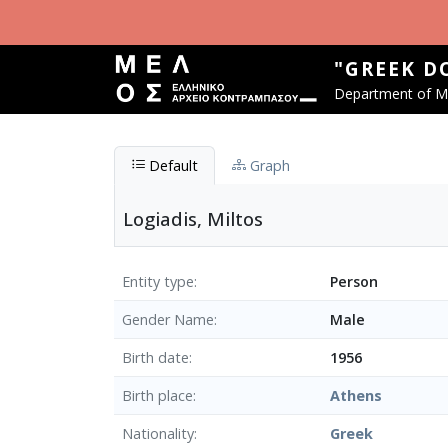
Skip to main content
"GREEK D
Department of Mu
Default
Graph
Logiadis, Miltos
Entity type
Person
Gender Name
Male
Birth date
1956
Birth place
Athens
Nationality
Greek