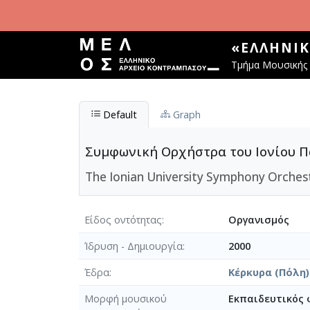
Παράκαμψη προς το κυρίως περιεχόμενο
«ΕΛΛΗΝΙ
Τμήμα Μουσικής 
Default
Graph
Συμφωνική Ορχήστρα του Ιονίου 
The Ionian University Symphony Orchest
Είδος οντότητας
Οργανισμός
Ίδρυση - Δημιουργία
2000
Έδρα
Κέρκυρα (Πόλη)
Μορφή μουσικού
Εκπαιδευτικός 