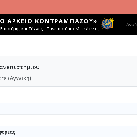
ΚΌ ΑΡΧΕΊΟ ΚΟΝΤΡΑΜΠΆΣΟΥ»
Main 
Αναζ
Επιστήμης και Τέχνης - Πανεπιστήμιο Μακεδονίας
Πανεπιστημίου
ra (Αγγλική)
φορέας