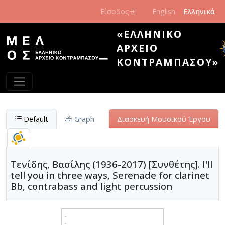
Παράκαμψη προς το κυρίως περιεχόμενο
Είσοδος
English
Ελληνικά
«ΕΛΛΗΝΙΚΌ
ΑΡΧΕΊΟ
ΚΟΝΤΡΑΜΠΆΣΟΥ»
Default
Graph
Διασκευή Μουσικού Έργου
Τενίδης, Βασίλης (1936-2017) [Συνθέτης]. I'll
tell you in three ways, Serenade for clarinet
Bb, contrabass and light percussion