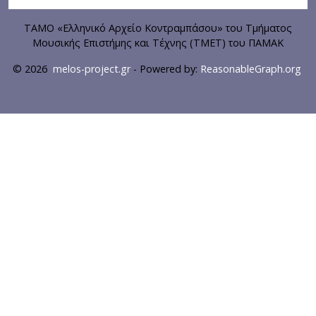
ΤΑΜΟ «Ελληνικό Αρχείο Κοντραμπάσου» του Τμήματος
Μουσικής Επιστήμης και Τέχνης (ΤΜΕΤ) του ΠΑΜΑΚ
© 2026
melos-project.gr
- Powered by:
ReasonableGraph.org