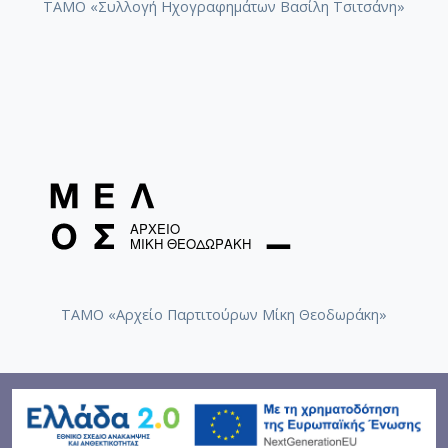
ΤΑΜΟ «Συλλογή Ηχογραφημάτων Βασίλη Τσιτσάνη»
ΤΑΜΟ «Αρχείο Παρτιτούρων Μίκη Θεοδωράκη»