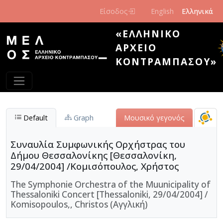
Παράκαμψη προς το κυρίως περιεχόμενο
Είσοδος
English
Ελληνικά
«ΕΛΛΗΝΙΚΌ
ΑΡΧΕΊΟ
ΚΟΝΤΡΑΜΠΆΣΟΥ»
Default
Graph
Μουσικό γεγονός
Συναυλία Συμφωνικής Ορχήστρας του
Δήμου Θεσσαλονίκης [Θεσσαλονίκη,
29/04/2004] /Κομισόπουλος, Χρήστος
The Symphonie Orchestra of the Muunicipality of
Thessaloniki Concert [Thessaloniki, 29/04/2004] /
Komisopoulos,, Christos (Αγγλική)