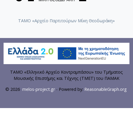
ΤΑΜΟ «Αρχείο Παρτιτούρων Μίκη Θεοδωράκη»
ΤΑΜΟ «Ελληνικό Αρχείο Κοντραμπάσου» του Τμήματος
Μουσικής Επιστήμης και Τέχνης (ΤΜΕΤ) του ΠΑΜΑΚ
© 2026
melos-project.gr
- Powered by:
ReasonableGraph.org