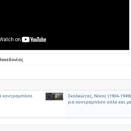
Μακεδονίας
για κοντραμπάσο
Σκαλκώτας, Νίκος (1904-1949
για κοντραμπάσο σόλο και μ