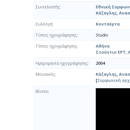
Συντελεστής
Εθνική Συμφων
Κάζαγλης, Ανα
Συλλογή
Κοντσέρτα
Τύπος ηχογράφησης
Studio
Τόπος ηχογράφησης
Αθήνα
Στούντιο ΕΡΤ, 
Ημερομηνία ηχογράφησης
2004
Μουσικός
Κάζαγλης, Ανα
[
Συμφωνική ορ
Βίντεο