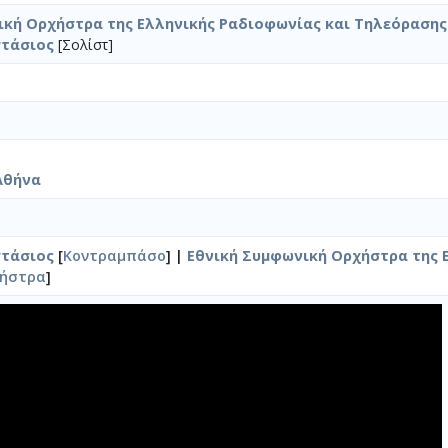
ική Ορχήστρα της Ελληνικής Ραδιοφωνίας και Τηλεόρασης
στάσιος
[Σολίστ]
Αθήνα
στάσιος
[
Κοντραμπάσο
] |
Εθνική Συμφωνική Ορχήστρα της 
χήστρα
]