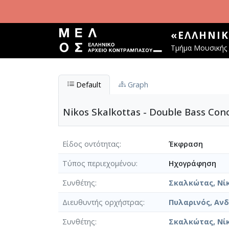
Παράκαμψη προς το κυρίως περιεχόμενο
«ΕΛΛΗΝΙ
Τμήμα Μουσικής 
Default
Graph
Nikos Skalkottas - Double Bass Con
Είδος οντότητας
Έκφραση
Τύπος περιεχομένου
Ηχογράφηση
Συνθέτης
Σκαλκώτας, Νίκ
Διευθυντής ορχήστρας
Πυλαρινός, Αν
Συνθέτης
Σκαλκώτας, Νίκ