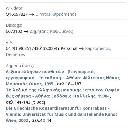
Wikidata
Q16697827 ⟶
Dimitris Kapsomenos
Discogs
6673102 ⟶
Δημήτρης Καψωμένος
VIAF
6429159035174301380009 ( Personal ⟶
Kapsōmenos,
Dēmētrēs
Δημοσιεύσεις
Λεξικό ελλήνων συνθετών : βιογραφικό,
εργογραφικό - 1η έκδοση. - Αθήνα: Φίλιππος Νάκας
Μουσικός Οίκος, 1995
, σελ.184-187
Το λεξικό της ελληνικής μουσικής : από τον Ορφέα
έως σήμερα - Αθήνα: Εκδόσεις Γιαλλελής, 1998-
,
σελ.141-143 [τ.3ος]
Die Griechische Konzertliteratur für Kontrabass -
Vienna: Universität für Musik und darstellende Kunst
Wien, 2002
, σελ.42-44