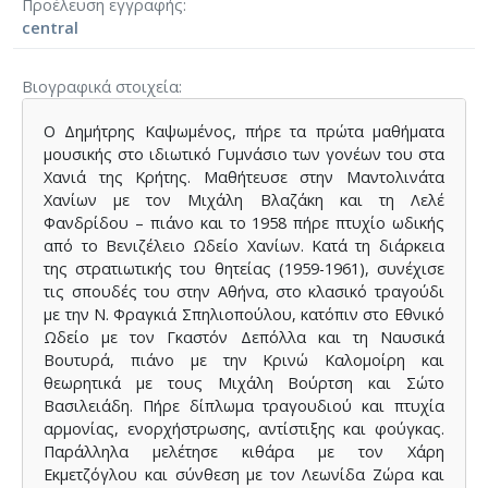
Προέλευση εγγραφής
central
Βιογραφικά στοιχεία
Ο Δημήτρης Καψωμένος, πήρε τα πρώτα μαθήματα
μουσικής στο ιδιωτικό Γυμνάσιο των γονέων του στα
Χανιά της Κρήτης. Μαθήτευσε στην Μαντολινάτα
Χανίων με τον Μιχάλη Βλαζάκη και τη Λελέ
Φανδρίδου – πιάνο και το 1958 πήρε πτυχίο ωδικής
από το Βενιζέλειο Ωδείο Χανίων. Κατά τη διάρκεια
της στρατιωτικής του θητείας (1959-1961), συνέχισε
τις σπουδές του στην Αθήνα, στο κλασικό τραγούδι
με την Ν. Φραγκιά Σπηλιοπούλου, κατόπιν στο Εθνικό
Ωδείο με τον Γκαστόν Δεπόλλα και τη Ναυσικά
Βουτυρά, πιάνο με την Κρινώ Καλομοίρη και
θεωρητικά με τους Μιχάλη Βούρτση και Σώτο
Βασιλειάδη. Πήρε δίπλωμα τραγουδιού και πτυχία
αρμονίας, ενορχήστρωσης, αντίστιξης και φούγκας.
Παράλληλα μελέτησε κιθάρα με τον Χάρη
Εκμετζόγλου και σύνθεση με τον Λεωνίδα Ζώρα και