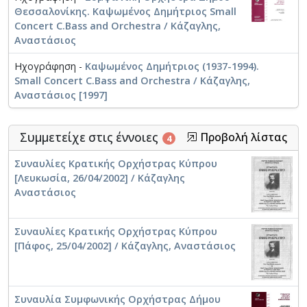
του ήταν καλλιτεχνικός διευθυντής του Βενιζέλειου
Θεσσαλονίκης. Καψωμένος Δημήτριος Small
Ωδείου Χανίων. Ήταν επίσης μέλος του Εθνικού
Concert C.Bass and Orchestra / Κάζαγλης,
Συμβουλίου Μουσικής, πρόεδρος της Συμφωνικής
Αναστάσιος
Ορχήστρας Κρήτης, γεν. γραμματέας και
αντιπρόεδρος του Συνδέσμου Ελλήνων
Ηχογράφηση -
Καψωμένος Δημήτριος (1937-1994).
Μουσουργών, από το 1989 μέλος της Ένωσης
Small Concert C.Bass and Orchestra / Κάζαγλης,
Ελλήνων Μουσουργών και πρόεδρος της
Αναστάσιος [1997]
Πανελλήνιας Ένωσης Καθηγητών Μουσικής.
Συμμετείχε στις έννοιες
Προβολή λίστας
4
Συναυλίες Κρατικής Ορχήστρας Κύπρου
[Λευκωσία, 26/04/2002] / Κάζαγλης
Αναστάσιος
Συναυλίες Κρατικής Ορχήστρας Κύπρου
[Πάφος, 25/04/2002] / Κάζαγλης, Αναστάσιος
Συναυλία Συμφωνικής Ορχήστρας Δήμου