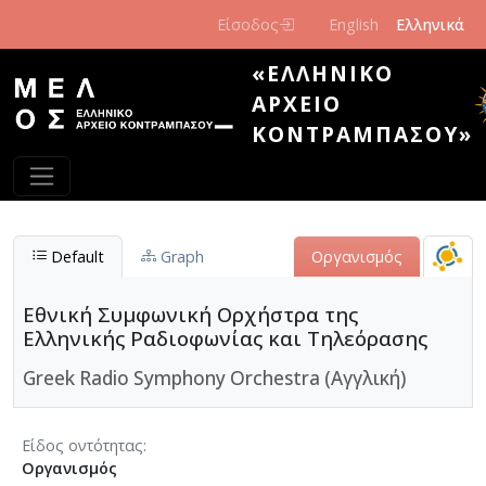
Παράκαμψη προς το κυρίως περιεχόμενο
Είσοδος
English
Ελληνικά
«ΕΛΛΗΝΙΚΌ
ΑΡΧΕΊΟ
ΚΟΝΤΡΑΜΠΆΣΟΥ»
Default
Graph
Οργανισμός
Εθνική Συμφωνική Ορχήστρα της
Ελληνικής Ραδιοφωνίας και Τηλεόρασης
Greek Radio Symphony Orchestra (Αγγλική)
Είδος οντότητας
Οργανισμός