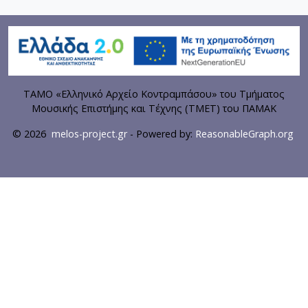
ΤΑΜΟ «Ελληνικό Αρχείο Κοντραμπάσου» του Τμήματος
Μουσικής Επιστήμης και Τέχνης (ΤΜΕΤ) του ΠΑΜΑΚ
© 2026
melos-project.gr
- Powered by:
ReasonableGraph.org