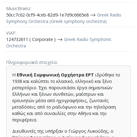
MusicBrainz
50cc7c62-0cf9-4ceb-82d9-1e7d9c6665e8 ⟶
Greek Radio
Symphony Orchestra (Greek symphony orchestra)
VIAF
124732611 ( Corporate ) ⟶
Greek Radio Symphonic
Orchestra
Πληροφοριακά στοιχεία
Η
Εθνική Συμφωνική Ορχήστρα ΕΡΤ
ιδρύθηκε το
1938 και καλύπτει το κλασικό, ελληνικό και ξένο
ρεπερτόριο. Έχει παρουσιάσει έργα σημαντικών
Ελλήνων και ξένων συνθετών, μαέστρων και
ερευνητών μέσα από ηχογραφήσεις, ζωντανές
μεταδόσεις από το ραδιόφωνο και την τηλεόραση
καθώς και από συναυλίες στην Αθήνα και την
περιφέρεια.
Διευθυντές της υπήρξαν ο Γιώργος Λυκούδης, ο