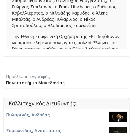
Σπύρος Φαραντάτος, ο Αντίοχος Ευαγγελάτος, ο
Γιώργος Σισιλιάνος, ο Franz Litschauer, ο Ευθύμιος
Καβαλλιεράτος, ο Μιλτιάδης Καρύδης, ο Άλκης
Μπαλτάς, ο Ανδρέας Πυλαρινός, ο Νίκος
Χριστοδούλου, ο Βλαδίμηρος Συμεωνίδης.
Την Εθνική Συμφωνική Ορχήστρα της ΕΡΤ διηύθυναν
ως προσκεκλημένοι συνεργάτες πολλοί Έλληνες και
ξένοι μαέστροι καθώς και συνθέτες διεθνούς φήμης,
όπως οι: Μανώλης Καλομοίρης, Διονύσιος
Λαυράγκας, Δημήτρης Μητρόπουλος, Μιλτιάδης
Καρύδης, Άντζελλο Καβαλλάρο, Άραμ Χατσατουριάν,
Γκιόργκι Λέχελ, Γεχούντι Μενουχίν, Χορστ Νόυμαν,
Προέλευση εγγραφής
Άντον Νανούτ, Ρολφ Ρόυτερ, Κρίστιαν Λίντμπεργκ,
Πανεπιστήμιο Μακεδονίας
Κριστιάν Μαντεάλ, Λουκάς Καρυτινός, Μίλτος
Λογιάδης, Βύρων Φιδετζής, Δημήτρης Χωραφάς,
Οδυσσέας Δημητριάδης, Ανδρέας Παρίδης,
Καλλιτεχνικός Διευθυντής:
Βλαδίμηρος Συμεωνίδης, Μιχάλης Οικονόμου,
Τάσος Συμεωνίδης, Γιώργος Πέτρου, Ανδρέας
Πυλαρινός, Ανδρέας
Τσελίκας, Νίκος Τσούχλος.
Με την ορχήστρα συνέπραξαν ως σολίστ πολλοί
Συμεωνίδης, Αναστάσιος