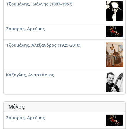
Τζουμάνης, Ιωάννης (1887-1957)
των εκδηλώσεων για το πολιτιστικό έτος της Ελλάδας
στην Κίνα.
Σήμερα η Ορχήστρα θεωρείται από τα πιο δυναμικά,
άρτια και δραστήρια συμφωνικά συγκροτήματα της
Σαμαράς, Αρτέμης
Ελλάδας. Από τον Ιούλιο του 2020 αρχιμουσικός της
ορχήστρας έχει αναλάβει ο διεθνώς βραβευμένος
και καταξιωμένος μαέστρος Γιώργος Πέτρου.
Τζουμάνης, Αλέξανδρος (1925-2010)
⟶
Πατήστε εδώ
Κάζαγλης, Αναστάσιος
Μέλος:
Σαμαράς, Αρτέμης