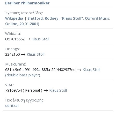
Berliner Philharmoniker
Σχετικές ιστοσελίδες
Wikipedia
|
Slatford, Rodney, "Klaus Stoll", Oxford Music
Online, 20.01.2001)
Wikidata
Q57015662 ⟶
Klaus Stoll
Discogs
2242150 ⟶
Klaus Stoll
MusicBrainz
681cc9e6-a991-499a-885a-52f4402957ed ⟶
Klaus Stoll
(double bass player)
VIAF
79169754 ( Personal ) ⟶
Klaus Stoll
Προέλευση εγγραφής
central