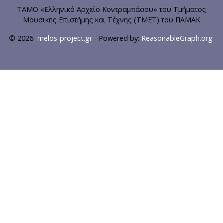
ΤΑΜΟ «Ελληνικό Αρχείο Κοντραμπάσου» του Τμήματος
Μουσικής Επιστήμης και Τέχνης (ΤΜΕΤ) του ΠΑΜΑΚ
© 2026
melos-project.gr
- Powered by:
ReasonableGraph.org