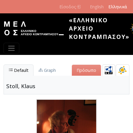
Παράκαμψη προς το κυρίως περιεχόμενο
Είσοδος
English
Ελληνικά
«ΕΛΛΗΝΙΚΌ
ΑΡΧΕΊΟ
ΚΟΝΤΡΑΜΠΆΣΟΥ»
Default
Graph
Πρόσωπο
Stoll, Klaus