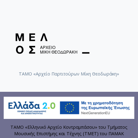
ΤΑΜΟ «Αρχείο Παρτιτούρων Μίκη Θεοδωράκη»
ΤΑΜΟ «Ελληνικό Αρχείο Κοντραμπάσου» του Τμήματος
Μουσικής Επιστήμης και Τέχνης (ΤΜΕΤ) του ΠΑΜΑΚ