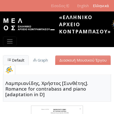
Παράκαμψη προς το κυρίως περιεχόμενο
Είσοδος
English
Ελληνικά
«ΕΛΛΗΝΙΚΌ
ΑΡΧΕΊΟ
ΚΟΝΤΡΑΜΠΆΣΟΥ»
Default
Graph
Διασκευή Μουσικού Έργου
Λαμπριανίδης, Χρήστος [Συνθέτης].
Romance for contrabass and piano
[adaptation in D]