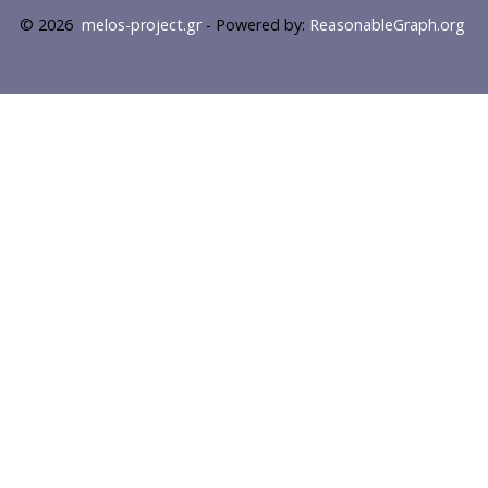
© 2026
melos-project.gr
- Powered by:
ReasonableGraph.org