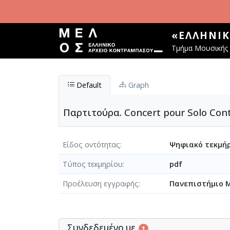
Παράκαμψη προς το κυρίως περιεχόμενο
«ΕΛΛΗΝΙ
Τμήμα Μουσικής 
Default
Graph
Παρτιτούρα. Concert pour Solo Con
Είδος οντότητας
Ψηφιακό τεκμήρ
Τύπος τεκμηρίου
pdf
Προέλευση εγγραφής
Πανεπιστήμιο 
Συνδεδεμένο με
1