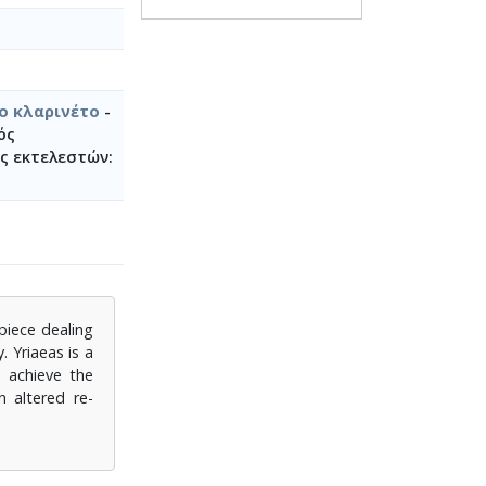
 κλαρινέτο
-
ός
ς εκτελεστών:
piece dealing
 Yriaeas is a
o achieve the
n altered re-