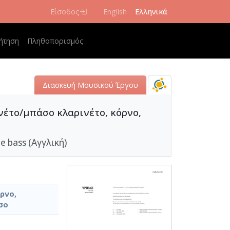
Είσοδος
English
Ελληνικά
navigation
ήτηση
Πληθοπορισμός
Διασκευή Μουσικού Έργου
ινέτο/μπάσο κλαρινέτο, κόρνο,
le bass (Αγγλική)
ρνο,
σο