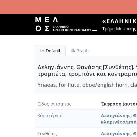
Παράκαμψη προς το κυρίως περιεχόμενο
«ΕΛΛΗΝΙ
Τμήμα Μουσικής 
Default
Graph
Δεληγιάννης, Θανάσης [Συνθέτης]. 
τρομπέτα, τρομπόνι και κοντραμπ
Yriaeas, for flute, oboe/english horn, c
Είδος οντότητας
Έκφραση (αυτοτ
Κύριο έργο
Δεληγιάννης, Θ
κλαρινέτο/μπά
Συνθέτης
Δεληγιάννης, 