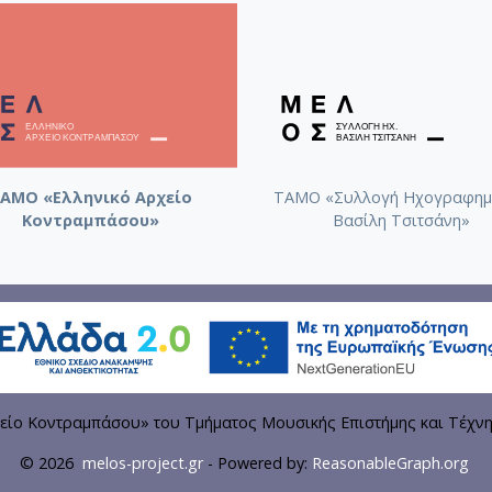
ΑΜΟ «Ελληνικό Αρχείο
ΤΑΜΟ «Συλλογή Ηχογραφημ
Κοντραμπάσου»
Βασίλη Τσιτσάνη»
είο Κοντραμπάσου» του Τμήματος Μουσικής Επιστήμης και Τέχν
© 2026
melos-project.gr
- Powered by:
ReasonableGraph.org