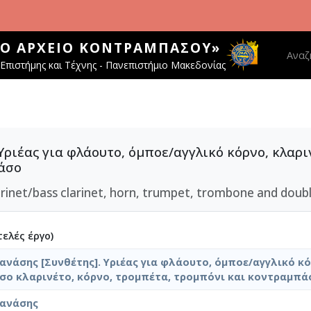
ΚΌ ΑΡΧΕΊΟ ΚΟΝΤΡΑΜΠΆΣΟΥ»
Main 
Αναζ
Επιστήμης και Τέχνης - Πανεπιστήμιο Μακεδονίας
Υριέας για φλάουτο, όμποε/αγγλικό κόρνο, κλαρ
άσο
larinet/bass clarinet, horn, trumpet, trombone and doub
ελές έργο)
ανάσης [Συνθέτης]. Υριέας για φλάουτο, όμποε/αγγλικό κό
σο κλαρινέτο, κόρνο, τρομπέτα, τρομπόνι και κοντραμπά
Θανάσης