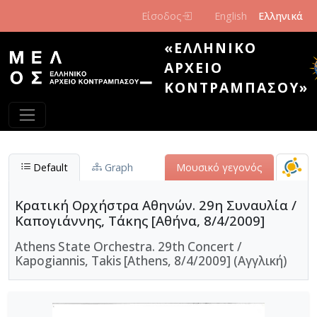
Παράκαμψη προς το κυρίως περιεχόμενο
Είσοδος
English
Ελληνικά
«ΕΛΛΗΝΙΚΌ
ΑΡΧΕΊΟ
ΚΟΝΤΡΑΜΠΆΣΟΥ»
Default
Graph
Μουσικό γεγονός
Κρατική Ορχήστρα Αθηνών. 29η Συναυλία /
Καπογιάννης, Τάκης [Αθήνα, 8/4/2009]
Athens State Orchestra. 29th Concert /
Kapogiannis, Takis [Athens, 8/4/2009] (Αγγλική)