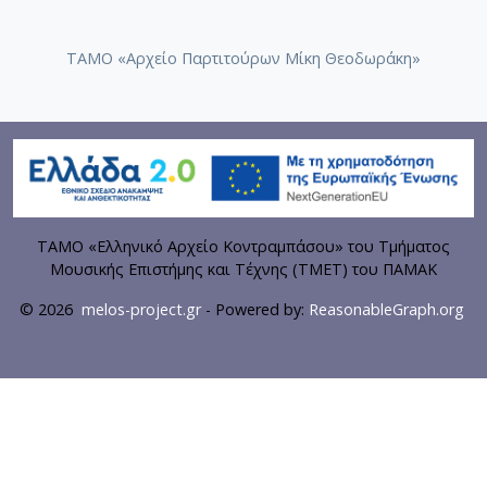
ΤΑΜΟ «Αρχείο Παρτιτούρων Μίκη Θεοδωράκη»
ΤΑΜΟ «Ελληνικό Αρχείο Κοντραμπάσου» του Τμήματος
Μουσικής Επιστήμης και Τέχνης (ΤΜΕΤ) του ΠΑΜΑΚ
© 2026
melos-project.gr
- Powered by:
ReasonableGraph.org