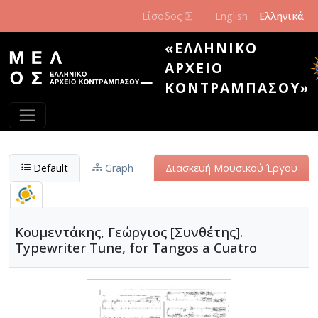
Παράκαμψη προς το κυρίως περιεχόμενο
Είσοδος
English
Ελληνικά
«ΕΛΛΗΝΙΚΌ
ΑΡΧΕΊΟ
ΚΟΝΤΡΑΜΠΆΣΟΥ»
Default
Graph
Διασκευή Μουσικού Έργου
Κουμεντάκης, Γεώργιος [Συνθέτης].
Typewriter Tune, for Tangos a Cuatro