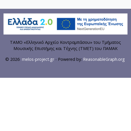
ΤΑΜΟ «Ελληνικό Αρχείο Κοντραμπάσου» του Τμήματος
Μουσικής Επιστήμης και Τέχνης (ΤΜΕΤ) του ΠΑΜΑΚ
© 2026
melos-project.gr
- Powered by:
ReasonableGraph.org