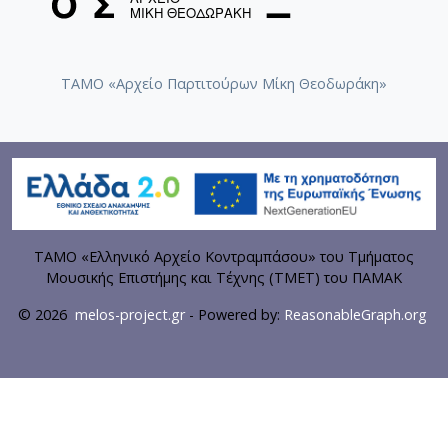
ΤΑΜΟ «Αρχείο Παρτιτούρων Μίκη Θεοδωράκη»
ΤΑΜΟ «Ελληνικό Αρχείο Κοντραμπάσου» του Τμήματος
Μουσικής Επιστήμης και Τέχνης (ΤΜΕΤ) του ΠΑΜΑΚ
© 2026
melos-project.gr
- Powered by:
ReasonableGraph.org