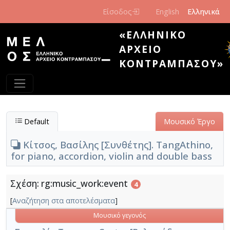
Παράκαμψη προς το κυρίως περιεχόμενο
Είσοδος
English
Ελληνικά
«ΕΛΛΗΝΙΚΌ
ΑΡΧΕΊΟ
ΚΟΝΤΡΑΜΠΆΣΟΥ»
Default
Μουσικό Έργο
Κίτσος, Βασίλης [Συνθέτης]. TangAthino,
for piano, accordion, violin and double bass
Σχέση: rg:music_work:event
4
[
Αναζήτηση στα αποτελέσματα
]
Μουσικό γεγονός