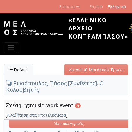
Παράκαμψη προς το κυρίως περιεχόμενο
Είσοδος
English
Ελληνικά
«ΕΛΛΗΝΙΚΌ
ΑΡΧΕΊΟ
ΚΟΝΤΡΑΜΠΆΣΟΥ»
Default
Διασκευή Μουσικού Έργου
Ρωσόπουλος, Τάσος [Συνθέτης]. Ο
Κολυμβητής
Σχέση: rg:music_work:event
3
[
Αναζήτηση στα αποτελέσματα
]
Μουσικό γεγονός