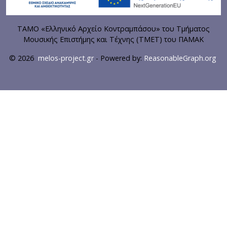
ΤΑΜΟ «Ελληνικό Αρχείο Κοντραμπάσου» του Τμήματος
Μουσικής Επιστήμης και Τέχνης (ΤΜΕΤ) του ΠΑΜΑΚ
© 2026
melos-project.gr
- Powered by:
ReasonableGraph.org