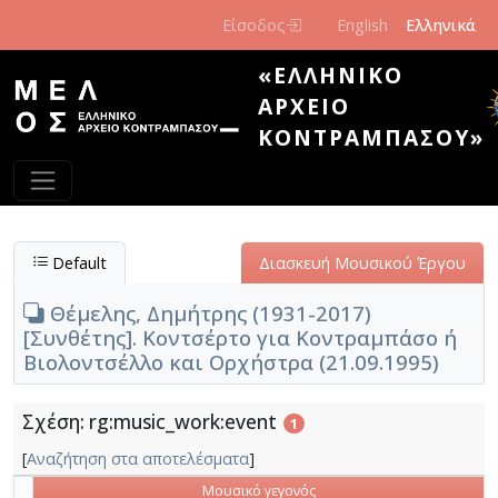
Παράκαμψη προς το κυρίως περιεχόμενο
Είσοδος
English
Ελληνικά
«ΕΛΛΗΝΙΚΌ
ΑΡΧΕΊΟ
ΚΟΝΤΡΑΜΠΆΣΟΥ»
Default
Διασκευή Μουσικού Έργου
Θέμελης, Δημήτρης (1931-2017)
[Συνθέτης]. Κοντσέρτο για Κοντραμπάσο ή
Βιολοντσέλλο και Ορχήστρα (21.09.1995)
Σχέση: rg:music_work:event
1
[
Αναζήτηση στα αποτελέσματα
]
Μουσικό γεγονός