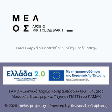
ΤΑΜΟ «Αρχείο Παρτιτούρων Μίκη Θεοδωράκη»
ΤΑΜΟ «Ελληνικό Αρχείο Κοντραμπάσου» του Τμήματος
Μουσικής Επιστήμης και Τέχνης (ΤΜΕΤ) του ΠΑΜΑΚ
© 2026
melos-project.gr
- Powered by:
ReasonableGraph.org