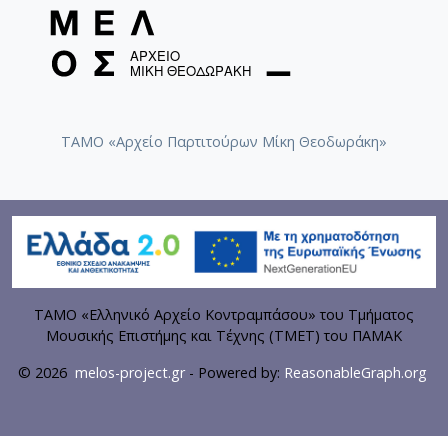
ΤΑΜΟ «Αρχείο Παρτιτούρων Μίκη Θεοδωράκη»
ΤΑΜΟ «Ελληνικό Αρχείο Κοντραμπάσου» του Τμήματος
Μουσικής Επιστήμης και Τέχνης (ΤΜΕΤ) του ΠΑΜΑΚ
© 2026
melos-project.gr
- Powered by:
ReasonableGraph.org