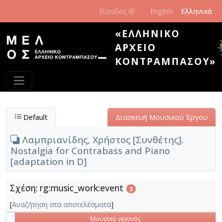
Παράκαμψη προς το κυρίως περιεχόμενο
Είσοδος
English
Ελληνικά
«ΕΛΛΗΝΙΚΌ
ΑΡΧΕΊΟ
ΚΟΝΤΡΑΜΠΆΣΟΥ»
Default
Διασκευή Μουσικού Έργου
Λαμπριανίδης, Χρήστος [Συνθέτης].
Nostalgia for Contrabass and Piano
[adaptation in D]
Σχέση: rg:music_work:event
3
[
Αναζήτηση στα αποτελέσματα
]
Μουσικό γεγονός