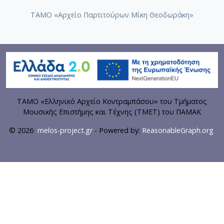
ΤΑΜΟ «Αρχείο Παρτιτούρων Μίκη Θεοδωράκη»
ΤΑΜΟ «Ελληνικό Αρχείο Κοντραμπάσου» του Τμήματος
Μουσικής Επιστήμης και Τέχνης (ΤΜΕΤ) του ΠΑΜΑΚ
© 2026
melos-project.gr
- Powered by:
ReasonableGraph.org