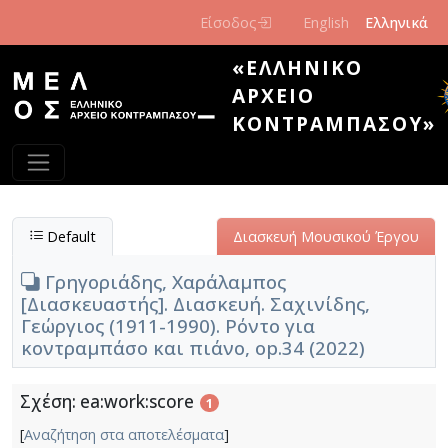
Παράκαμψη προς το κυρίως περιεχόμενο
Είσοδος
English
Ελληνικά
«ΕΛΛΗΝΙΚΌ
ΑΡΧΕΊΟ
ΚΟΝΤΡΑΜΠΆΣΟΥ»
Default
Διασκευή Μουσικού Έργου
Γρηγοριάδης, Χαράλαμπος
[Διασκευαστής]. Διασκευή. Σαχινίδης,
Γεώργιος (1911-1990). Ρόντο για
κοντραμπάσο και πιάνο, op.34 (2022)
Σχέση: ea:work:score
1
[
Αναζήτηση στα αποτελέσματα
]