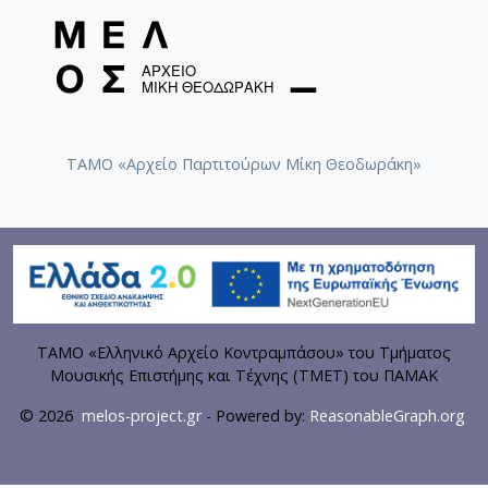
ΤΑΜΟ «Αρχείο Παρτιτούρων Μίκη Θεοδωράκη»
ΤΑΜΟ «Ελληνικό Αρχείο Κοντραμπάσου» του Τμήματος
Μουσικής Επιστήμης και Τέχνης (ΤΜΕΤ) του ΠΑΜΑΚ
© 2026
melos-project.gr
- Powered by:
ReasonableGraph.org