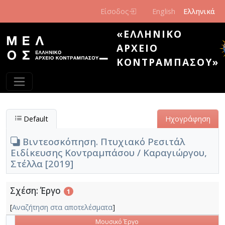
Παράκαμψη προς το κυρίως περιεχόμενο
Είσοδος
English
Ελληνικά
«ΕΛΛΗΝΙΚΌ
ΑΡΧΕΊΟ
ΚΟΝΤΡΑΜΠΆΣΟΥ»
Default
Ηχογράφηση
Βιντεοσκόπηση. Πτυχιακό Ρεσιτάλ
Ειδίκευσης Κοντραμπάσου / Καραγιώργου,
Στέλλα [2019]
Σχέση: Έργο
1
[
Αναζήτηση στα αποτελέσματα
]
Μουσικό Έργο