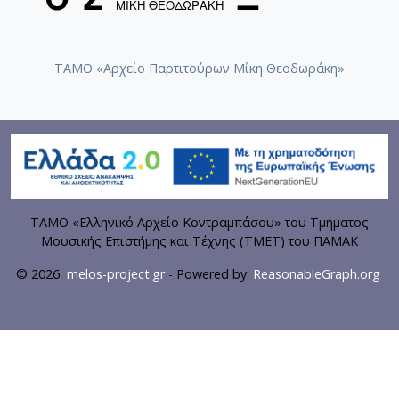
ΤΑΜΟ «Αρχείο Παρτιτούρων Μίκη Θεοδωράκη»
ΤΑΜΟ «Ελληνικό Αρχείο Κοντραμπάσου» του Τμήματος
Μουσικής Επιστήμης και Τέχνης (ΤΜΕΤ) του ΠΑΜΑΚ
© 2026
melos-project.gr
- Powered by:
ReasonableGraph.org