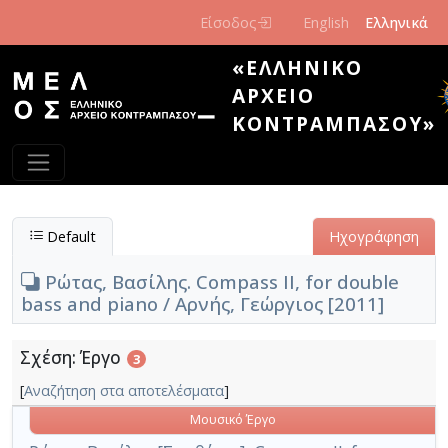
Παράκαμψη προς το κυρίως περιεχόμενο
Είσοδος
English
Ελληνικά
«ΕΛΛΗΝΙΚΌ
ΑΡΧΕΊΟ
ΚΟΝΤΡΑΜΠΆΣΟΥ»
Default
Ηχογράφηση
Ρώτας, Βασίλης. Compass II, for double
bass and piano / Αρνής, Γεώργιος [2011]
Σχέση: Έργο
3
[
Αναζήτηση στα αποτελέσματα
]
Μουσικό Έργο