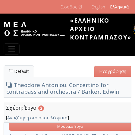
Παράκαμψη προς το κυρίως περιεχόμενο
Είσοδος
English
Ελληνικά
«ΕΛΛΗΝΙΚΌ
ΑΡΧΕΊΟ
ΚΟΝΤΡΑΜΠΆΣΟΥ»
Default
Ηχογράφηση
Theodore Antoniou. Concertino for
contrabass and orchestra / Barker, Edwin
Σχέση: Έργο
2
[
Αναζήτηση στα αποτελέσματα
]
Μουσικό Έργο