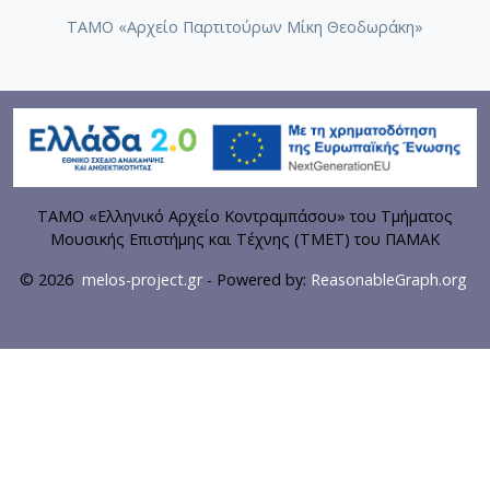
ΤΑΜΟ «Αρχείο Παρτιτούρων Μίκη Θεοδωράκη»
ΤΑΜΟ «Ελληνικό Αρχείο Κοντραμπάσου» του Τμήματος
Μουσικής Επιστήμης και Τέχνης (ΤΜΕΤ) του ΠΑΜΑΚ
© 2026
melos-project.gr
- Powered by:
ReasonableGraph.org