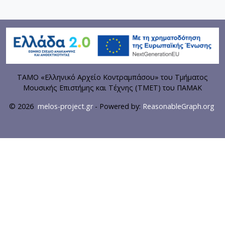
ΤΑΜΟ «Ελληνικό Αρχείο Κοντραμπάσου» του Τμήματος
Μουσικής Επιστήμης και Τέχνης (ΤΜΕΤ) του ΠΑΜΑΚ
© 2026
melos-project.gr
- Powered by:
ReasonableGraph.org