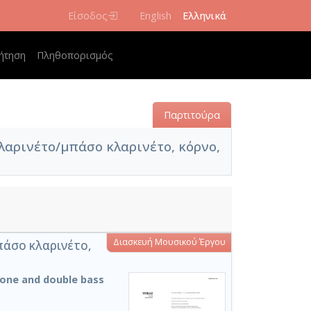
Είσοδος
English
Ελληνικά
navigation
ήτηση
Πληθοπορισμός
Παρτιτούρα
λαρινέτο/μπάσο κλαρινέτο, κόρνο,
Διασκευή Μουσικού Έργου
πάσο κλαρινέτο,
mbone and double bass