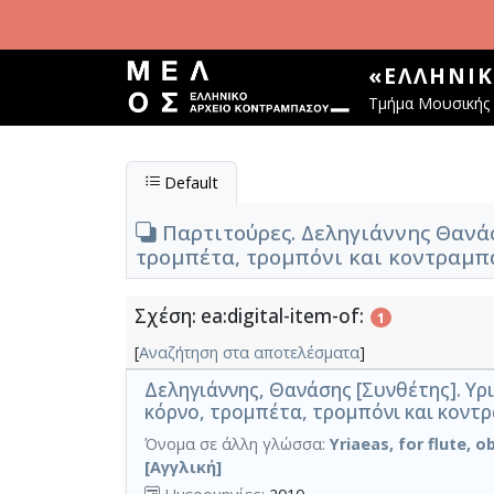
Παράκαμψη προς το κυρίως περιεχόμενο
«ΕΛΛΗΝΙ
Τμήμα Μουσικής 
Default
Παρτιτούρες. Δεληγιάννης Θανάσ
τρομπέτα, τρομπόνι και κοντραμπ
Σχέση: ea:digital-item-of:
1
[
Αναζήτηση στα αποτελέσματα
]
Δεληγιάννης, Θανάσης [Συνθέτης]. Υρ
κόρνο, τρομπέτα, τρομπόνι και κοντ
Όνομα σε άλλη γλώσσα:
Yriaeas, for flute, 
[Αγγλική]