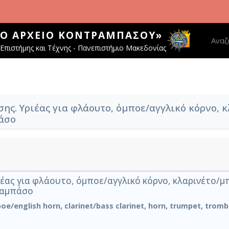
ΚΌ ΑΡΧΕΊΟ ΚΟΝΤΡΑΜΠΆΣΟΥ»
Main 
Αναζ
Επιστήμης και Τέχνης - Πανεπιστήμιο Μακεδονίας
ης. Υριέας για φλάουτο, όμποε/αγγλικό κόρνο, κ
άσο
ιέας για φλάουτο, όμποε/αγγλικό κόρνο, κλαρινέτο/μ
ραμπάσο
oboe/english horn, clarinet/bass clarinet, horn, trumpet, tro