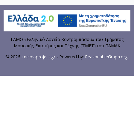
ΤΑΜΟ «Ελληνικό Αρχείο Κοντραμπάσου» του Τμήματος
Μουσικής Επιστήμης και Τέχνης (ΤΜΕΤ) του ΠΑΜΑΚ
© 2026
melos-project.gr
- Powered by:
ReasonableGraph.org