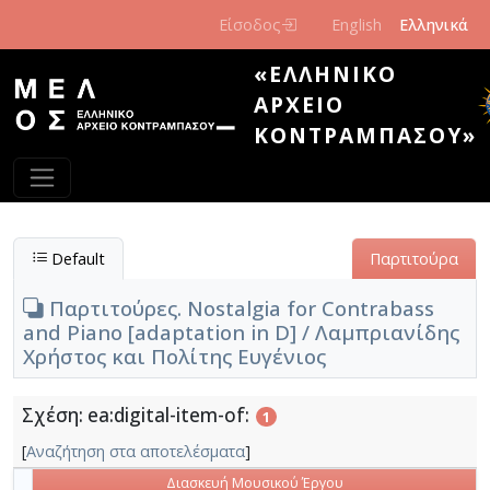
Παράκαμψη προς το κυρίως περιεχόμενο
Είσοδος
English
Ελληνικά
«ΕΛΛΗΝΙΚΌ
ΑΡΧΕΊΟ
ΚΟΝΤΡΑΜΠΆΣΟΥ»
Default
Παρτιτούρα
Παρτιτούρες. Nostalgia for Contrabass
and Piano [adaptation in D] / Λαμπριανίδης
Χρήστος και Πολίτης Ευγένιος
Σχέση: ea:digital-item-of:
1
[
Αναζήτηση στα αποτελέσματα
]
Διασκευή Μουσικού Έργου