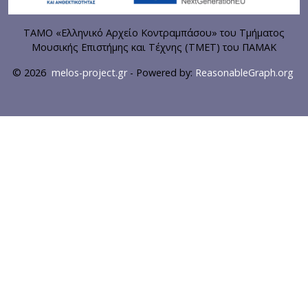
ΤΑΜΟ «Ελληνικό Αρχείο Κοντραμπάσου» του Τμήματος
Μουσικής Επιστήμης και Τέχνης (ΤΜΕΤ) του ΠΑΜΑΚ
© 2026
melos-project.gr
- Powered by:
ReasonableGraph.org