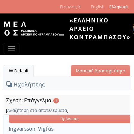
Παράκαμψη προς το κυρίως περιεχόμενο
Είσοδος
English
Ελληνικά
«ΕΛΛΗΝΙΚΌ
ΑΡΧΕΊΟ
ΚΟΝΤΡΑΜΠΆΣΟΥ»
Default
Μουσική δραστηριότητα
Ηχολήπτης
Σχέση: Επάγγελμα
2
[
Αναζήτηση στα αποτελέσματα
]
Πρόσωπο
Ingvarsson, Vigfús