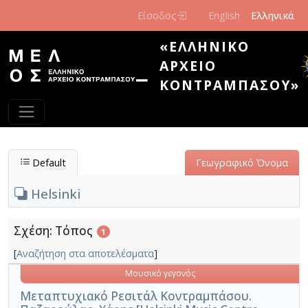
Παράκαμψη προς το κυρίως περιεχόμενο
Είσοδος
English
Ελληνικά
«ΕΛΛΗΝΙΚΌ
ΑΡΧΕΊΟ
ΚΟΝΤΡΑΜΠΆΣΟΥ»
Default
Γεωγραφικό Όνομα
Helsinki
Σχέση: Τόπος
1
[
Αναζήτηση στα αποτελέσματα
]
Μουσικό γεγονός
Μεταπτυχιακό Ρεσιτάλ Κοντραμπάσου.