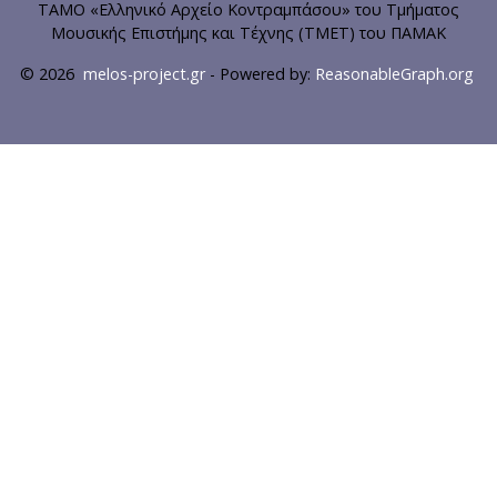
ΤΑΜΟ «Ελληνικό Αρχείο Κοντραμπάσου» του Τμήματος
Μουσικής Επιστήμης και Τέχνης (ΤΜΕΤ) του ΠΑΜΑΚ
© 2026
melos-project.gr
- Powered by:
ReasonableGraph.org