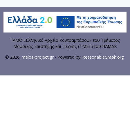
ΤΑΜΟ «Ελληνικό Αρχείο Κοντραμπάσου» του Τμήματος
Μουσικής Επιστήμης και Τέχνης (ΤΜΕΤ) του ΠΑΜΑΚ
© 2026
melos-project.gr
- Powered by:
ReasonableGraph.org