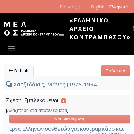
Παράκαμψη προς το κυρίως περιεχόμενο
Είσοδος
English
Ελληνικά
«ΕΛΛΗΝΙΚΌ
ΑΡΧΕΊΟ
ΚΟΝΤΡΑΜΠΆΣΟΥ»
Default
Πρόσωπο
Χατζιδάκις, Μάνος (1925-1994)
Σχέση: Εμπλεκόμενοι
1
[
Αναζήτηση στα αποτελέσματα
]
Μουσικό γεγονός
Έργα Ελλήνων συνθετών για κοντραμπάσο και