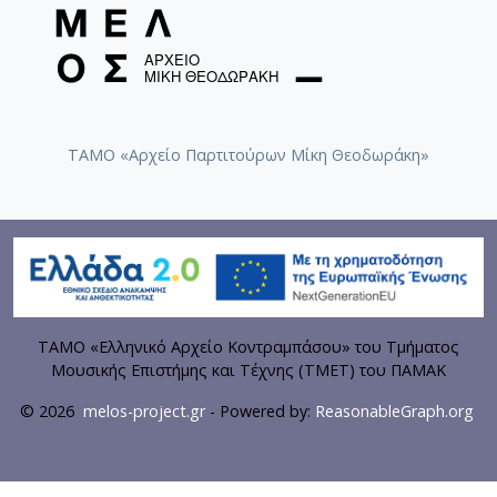
ΤΑΜΟ «Αρχείο Παρτιτούρων Μίκη Θεοδωράκη»
ΤΑΜΟ «Ελληνικό Αρχείο Κοντραμπάσου» του Τμήματος
Μουσικής Επιστήμης και Τέχνης (ΤΜΕΤ) του ΠΑΜΑΚ
© 2026
melos-project.gr
- Powered by:
ReasonableGraph.org