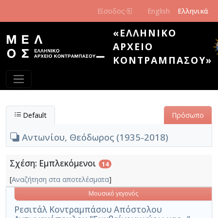
Παράκαμψη προς το κυρίως περιεχόμενο
Είσοδος
English
Ελληνικά
«ΕΛΛΗΝΙΚΌ
ΑΡΧΕΊΟ
ΚΟΝΤΡΑΜΠΆΣΟΥ»
Default
Πρόσωπο
Αντωνίου, Θεόδωρος (1935-2018)
Σχέση: Εμπλεκόμενοι
14
[
Αναζήτηση στα αποτελέσματα
]
Μουσικό γεγονός
Ρεσιτάλ Κοντραμπάσου Απόστολου