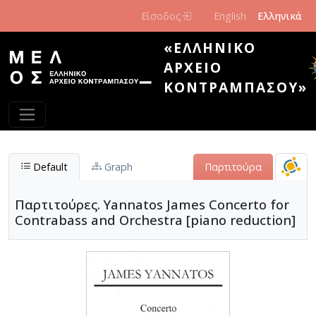
Παράκαμψη προς το κυρίως περιεχόμενο
Είσοδος
English
Ελληνικά
«ΕΛΛΗΝΙΚΌ
ΑΡΧΕΊΟ
ΚΟΝΤΡΑΜΠΆΣΟΥ»
Default
Graph
Παρτιτούρα
Παρτιτούρες. Yannatos James Concerto for
Contrabass and Orchestra [piano reduction]