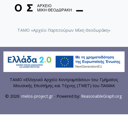
ΤΑΜΟ «Αρχείο Παρτιτούρων Μίκη Θεοδωράκη»
ΤΑΜΟ «Ελληνικό Αρχείο Κοντραμπάσου» του Τμήματος
Μουσικής Επιστήμης και Τέχνης (ΤΜΕΤ) του ΠΑΜΑΚ
© 2026
melos-project.gr
- Powered by:
ReasonableGraph.org