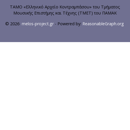
ΤΑΜΟ «Ελληνικό Αρχείο Κοντραμπάσου» του Τμήματος
Μουσικής Επιστήμης και Τέχνης (ΤΜΕΤ) του ΠΑΜΑΚ
© 2026
melos-project.gr
- Powered by:
ReasonableGraph.org