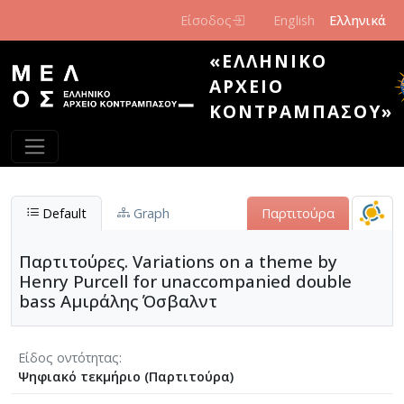
Παράκαμψη προς το κυρίως περιεχόμενο
Είσοδος
English
Ελληνικά
«ΕΛΛΗΝΙΚΌ
ΑΡΧΕΊΟ
ΚΟΝΤΡΑΜΠΆΣΟΥ»
Default
Graph
Παρτιτούρα
Παρτιτούρες. Variations on a theme by
Henry Purcell for unaccompanied double
bass Αμιράλης Όσβαλντ
Είδος οντότητας
Ψηφιακό τεκμήριο (Παρτιτούρα)