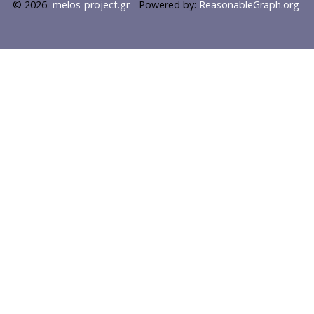
© 2026
melos-project.gr
- Powered by:
ReasonableGraph.org