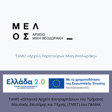
ΤΑΜΟ «Αρχείο Παρτιτούρων Μίκη Θεοδωράκη»
ΤΑΜΟ «Ελληνικό Αρχείο Κοντραμπάσου» του Τμήματος
Μουσικής Επιστήμης και Τέχνης (ΤΜΕΤ) του ΠΑΜΑΚ