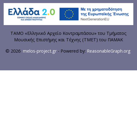
ΤΑΜΟ «Ελληνικό Αρχείο Κοντραμπάσου» του Τμήματος
Μουσικής Επιστήμης και Τέχνης (ΤΜΕΤ) του ΠΑΜΑΚ
© 2026
melos-project.gr
- Powered by:
ReasonableGraph.org