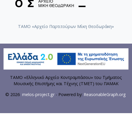
ΤΑΜΟ «Αρχείο Παρτιτούρων Μίκη Θεοδωράκη»
ΤΑΜΟ «Ελληνικό Αρχείο Κοντραμπάσου» του Τμήματος
Μουσικής Επιστήμης και Τέχνης (ΤΜΕΤ) του ΠΑΜΑΚ
© 2026
melos-project.gr
- Powered by:
ReasonableGraph.org