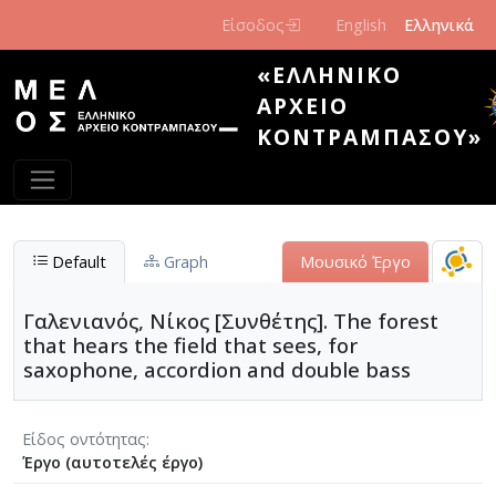
Παράκαμψη προς το κυρίως περιεχόμενο
Είσοδος
English
Ελληνικά
«ΕΛΛΗΝΙΚΌ
ΑΡΧΕΊΟ
ΚΟΝΤΡΑΜΠΆΣΟΥ»
Default
Graph
Μουσικό Έργο
Γαλενιανός, Νίκος [Συνθέτης]. The forest
that hears the field that sees, for
saxophone, accordion and double bass
Είδος οντότητας
Έργο (αυτοτελές έργο)