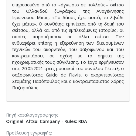
επηρεασμένο από το –άγνωστο σε πολλούς– σκίτσο
του Ολλανδού ζωγράφου της Αναγέννησης
Ιερώνυμου Μπος, «Το δάσος έχει αυτιά, το λιβάδι
έχει μάτια». Ο συνθέτης εμπνέεται από τη δομή του
σκίτσου, αλλά και από τις εμπλεκόμενες ιστορίες, οι
οποίες παραπέμπουν σε άλλα σκίτσα. Τον
ενδιαφέρει επίσης η εξερεύνηση των διευρυμένων
τεχνικών του ακορντεόν, του σαξοφώνου και του
κοντραμπάσου, σε σχέση με τα σημεία της
ηχοχρωματικής τους σύγκλισης. Το έργο ερμήνευσαν
στις 20.05.2021 τρεις μουσικοί του συνόλου Τέτττιξ, ο
σαξοφωνίστας Guido de Flaviis, ο ακορντεονίστας
Σταμάτης Πασόπουλος και ο κοντραμπασίστας Χάρης
Παζαρούλας.
Πηγή καταλογογράφησης
Original: AltSol Company - Rules: RDA
Προέλευση εγγραφής