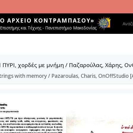
ΚΌ ΑΡΧΕΊΟ ΚΟΝΤΡΑΜΠΆΣΟΥ»
Main 
Αναζ
Επιστήμης και Τέχνης - Πανεπιστήμιο Μακεδονίας
ΥΡΙ, χορδές με μνήμη / Παζαρούλας, Χάρης, ΟνO
strings with memory / Pazaroulas, Charis, OnOffStudio [