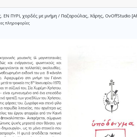
Ν ΠΥΡΙ, χορδές με μνήμη / Παζαρούλας, Χάρης, ΟνOffStudio [Αθή
ες πληροφορίες