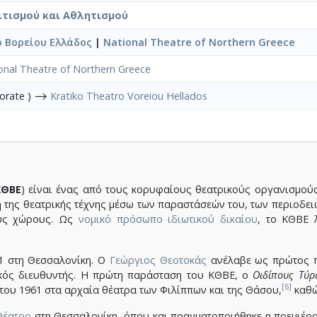
ιτισμού και Αθλητισμού
 Βορείου Ελλάδος
|
National Theatre of Northern Greece
onal Theatre of Northern Greece
porate ) ⟶
Kratiko Theatro Voreiou Hellados
ΚΘΒΕ
) είναι ένας από τους κορυφαίους θεατρικούς οργανισμού
 της θεατρικής τέχνης μέσω των παραστάσεών του, των περιοδει
ούς χώρους. Ως
νομικό πρόσωπο ιδιωτικού δικαίου
, το ΚΘΒΕ 
1 στη Θεσσαλονίκη.
Ο
Γεώργιος Θεοτοκάς
ανέλαβε ως πρώτος 
κός διευθυντής.
Η πρώτη παράσταση του ΚΘΒΕ, ο
Οιδίπους Τύρ
[6]
του 1961 στα αρχαία θέατρα των Φιλίππων και της Θάσου,
καθώ
Θέατρο
στη Θεσσαλονίκη, όπου και πραγματοποιήθηκε η πρεμιέρα 