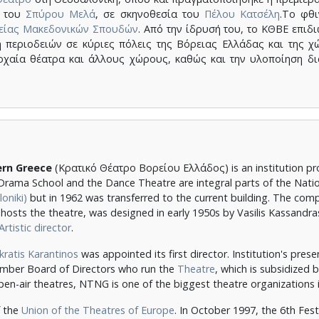
του
Σπύρου Μελά
, σε σκηνοθεσία του
Πέλου Κατσέλη
.Το φθ
ρείας Μακεδονικών Σπουδών
.
Από την ίδρυσή του, το ΚΘΒΕ επιδι
η περιοδειών σε κύριες πόλεις της Βόρειας Ελλάδας και της 
ρχαία θέατρα και άλλους χώρους, καθώς και την υλοποίηση δ
ern Greece
(Κρατικό Θέατρο Βορείου Ελλάδος) is an institution pro
 Drama School
and the Dance Theatre
are integral parts of the Nati
oniki)
but in 1962 was transferred to the current building. The com
 hosts the theatre, was designed in early 1950s by Vasilis Kassandra
Artistic director
.
kratis Karantinos
was appointed its first director.
Institution's prese
member Board of Directors who run the
Theatre
, which is subsidized 
pen-air theatres, NTNG is one of the biggest theatre organizations
f the
Union of the Theatres of Europe
.
In October 1997, the 6th Fest