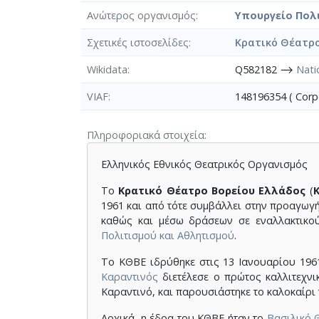
Ανώτερος οργανισμός
Υπουργείο Πολ
Σχετικές ιστοσελίδες
Κρατικό Θέατρο
Wikidata
Q582182 ⟶
Nati
VIAF
148196354 ( Cor
Πληροφοριακά στοιχεία
Ελληνικός Εθνικός Θεατρικός Οργανισμός
Το
Κρατικό Θέατρο Βορείου Ελλάδος
(
1961 και από τότε συμβάλλει στην προαγωγή
καθώς και μέσω δράσεων σε εναλλακτικ
Πολιτισμού και Αθλητισμού
.
Το ΚΘΒΕ ιδρύθηκε στις 13 Ιανουαρίου 196
Καραντινός
διετέλεσε ο πρώτος καλλιτεχνι
Καραντινό,
και παρουσιάστηκε το καλοκαίρι 
Αρχικά, η έδρα του ΚΘΒΕ ήταν το
Βασιλικό 