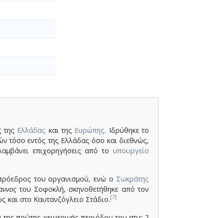
ς της
Ελλάδας
και της
Ευρώπης
. Ιδρύθηκε το
ών τόσο εντός της Ελλάδας όσο και διεθνώς,
λαμβάνει επιχορηγήσεις από το
υπουργείο
πρόεδρος του οργανισμού, ενώ ο
Σωκράτης
αννος
του Σοφοκλή, σκηνοθετήθηκε από τον
[7]
ς και στο Καυτανζόγλειο Στάδιο.
της πρώτης χειμερινής περιόδου του στις 2