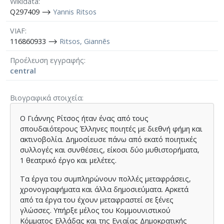
Wikidata
Q297409 ⟶
Yannis Ritsos
VIAF
116860933 ⟶
Ritsos, Giannēs
Προέλευση εγγραφής
central
Βιογραφικά στοιχεία
Ο Γιάννης Ρίτσος ήταν ένας από τους
σπουδαιότερους Έλληνες ποιητές με διεθνή φήμη και
ακτινοβολία. Δημοσίευσε πάνω από εκατό ποιητικές
συλλογές και συνθέσεις, είκοσι δύο μυθιστορήματα,
1 θεατρικό έργο και μελέτες.
Τα έργα του συμπληρώνουν πολλές μεταφράσεις,
χρονογραφήματα και άλλα δημοσιεύματα. Αρκετά
από τα έργα του έχουν μεταφραστεί σε ξένες
γλώσσες
. Υπήρξε μέλος του Κομμουνιστικού
Κόμματος Ελλάδας και της Ενιαίας Δημοκρατικής