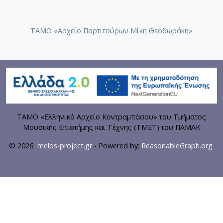
ΤΑΜΟ «Αρχείο Παρτιτούρων Μίκη Θεοδωράκη»
ΤΑΜΟ «Ελληνικό Αρχείο Κοντραμπάσου» του Τμήματος
Μουσικής Επιστήμης και Τέχνης (ΤΜΕΤ) του ΠΑΜΑΚ
© 2026
melos-project.gr
- Powered by:
ReasonableGraph.org