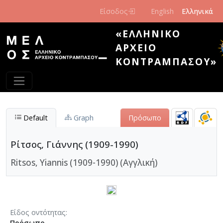
Παράκαμψη προς το κυρίως περιεχόμενο
Είσοδος
English
Ελληνικά
«ΕΛΛΗΝΙΚΌ
ΑΡΧΕΊΟ
ΚΟΝΤΡΑΜΠΆΣΟΥ»
Default
Graph
Πρόσωπο
Ρίτσος, Γιάννης (1909-1990)
Ritsos, Yiannis (1909-1990) (Αγγλική)
Είδος οντότητας
Πρόσωπο