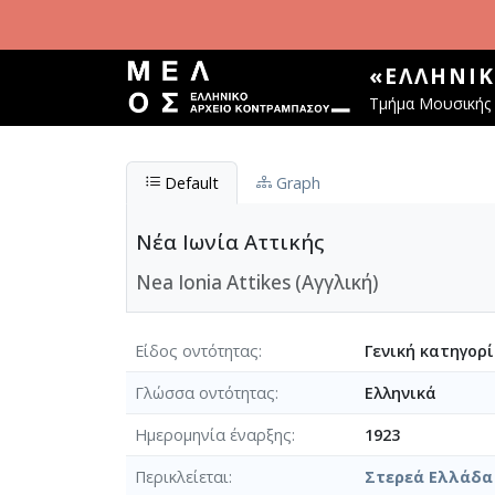
Παράκαμψη προς το κυρίως περιεχόμενο
«ΕΛΛΗΝΙ
Τμήμα Μουσικής 
Default
Graph
Νέα Ιωνία Αττικής
Nea Ionia Attikes (Αγγλική)
Είδος οντότητας
Γενική κατηγορ
Γλώσσα οντότητας
Ελληνικά
Ημερομηνία έναρξης
1923
Περικλείεται
Στερεά Ελλάδα