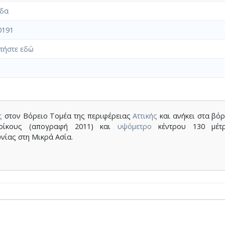
ίδα
0191
τήστε εδώ
ς
στον Βόρειο Τομέα της περιφέρειας
Αττικής
και ανήκει στα βόρ
τοίκους (απογραφή 2011) και
υψόμετρο
κέντρου 130 μέτρ
νίας στη Μικρά Ασία.