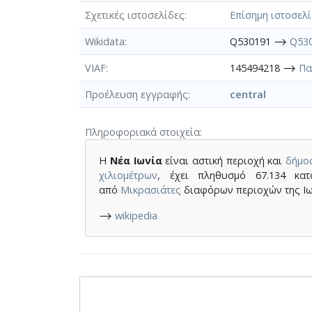
Σχετικές ιστοσελίδες
Επίσημη ιστοσελ
Wikidata
Q530191 ⟶
Q53
VIAF
145494218 ⟶
Πα
Προέλευση εγγραφής
central
Πληροφοριακά στοιχεία
Η
Νέα Ιωνία
είναι αστική περιοχή και
δήμο
χιλιομέτρων
, έχει πληθυσμό 67.134 κα
από
Μικρασιάτες
διαφόρων περιοχών της Ιω
⟶
wikipedia