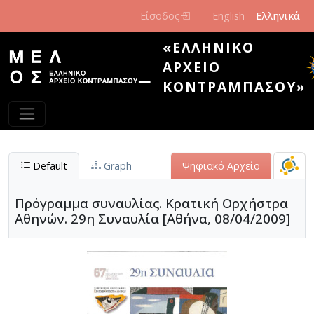
Παράκαμψη προς το κυρίως περιεχόμενο
Είσοδος
English
Ελληνικά
«ΕΛΛΗΝΙΚΌ
ΑΡΧΕΊΟ
ΚΟΝΤΡΑΜΠΆΣΟΥ»
Default
Graph
Ψηφιακό Αρχείο
Πρόγραμμα συναυλίας. Κρατική Ορχήστρα
Αθηνών. 29η Συναυλία [Αθήνα, 08/04/2009]