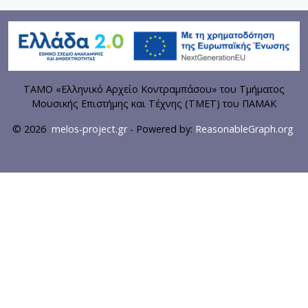
ΤΑΜΟ «Ελληνικό Αρχείο Κοντραμπάσου» του Τμήματος
Μουσικής Επιστήμης και Τέχνης (ΤΜΕΤ) του ΠΑΜΑΚ
© 2026
melos-project.gr
- Powered by:
ReasonableGraph.org